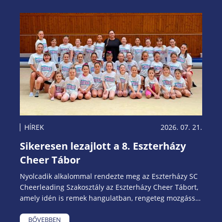
HÍREK
2026. 07. 21.
Sikeresen lezajlott a 8. Eszterházy
Cheer Tábor
Nyolcadik alkalommal rendezte meg az Eszterházy SC
Cheerleading Szakosztály az Eszterházy Cheer Tábort,
amely idén is remek hangulatban, rengeteg mozgással
és közös élménnyel telt. A táborban 30 lelkes sportoló
vett részt, akik egy héten keresztül fejlesztették
BŐVEBBEN