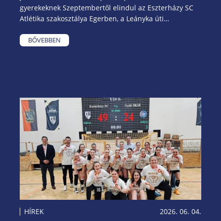
gyerekeknek Szeptembertől elindul az Eszterházy SC
Atlétika szakosztálya Egerben, a Leányka úti
atlétikapályán. Az edzésekre 6–12 éves gyerekeket
várunk, akik szeretnek mozogni, futni, ugrani, játszani
BŐVEBBEN
— vagy most keresik azt a sportágat, amelyben igazán
jól érezhetik magukat.
HÍREK
2026. 06. 04.