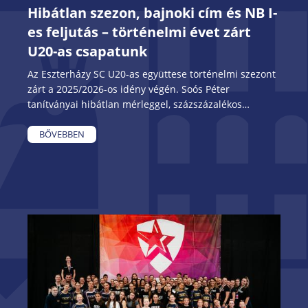
Hibátlan szezon, bajnoki cím és NB I-
es feljutás – történelmi évet zárt
U20-as csapatunk
Az Eszterházy SC U20-as együttese történelmi szezont
zárt a 2025/2026-os idény végén. Soós Péter
tanítványai hibátlan mérleggel, százszázalékos
teljesítménnyel szerezték meg a bajnoki címet, és
harcolták ki az NB I-es szereplés jogát. A lányok az
BŐVEBBEN
utolsó fordulóban sem hagytak kérdést nyitva, hiszen
49–24-re győzték le a Gyáli BKSE együttesét, méltó
lezárást adva egy tökéletes idénynek.