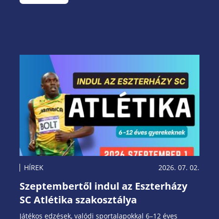
tudásukat, új technikai elemeket sajátítottak el, és
közben számos új barátságot is kötöttek.
HÍREK
2026. 07. 02.
Szeptembertől indul az Eszterházy
SC Atlétika szakosztálya
Játékos edzések, valódi sportalapokkal 6–12 éves